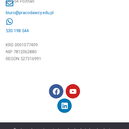
60-554 Poznań
biuro@pracodawcy.edu.pl
530 198 544
KRS 0001077409
NIP 7812062880
REGON 527316991
F
L
Y
a
i
o
c
n
u
e
k
t
b
e
u
o
d
b